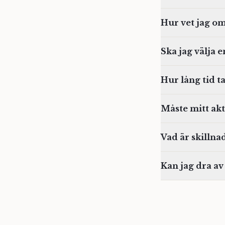
Hur vet jag om
Ska jag välja e
Hur lång tid t
Måste mitt ak
Vad är skilln
Kan jag dra av