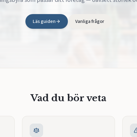
ningsbyrå som passar ditt företag — oavsett storlek o
Läs guiden
Vanliga frågor
Vad du bör veta