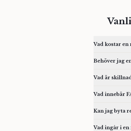
Vanl
Vad kostar en
Behöver jag e
Vad är skillna
Vad innebär F
Kan jag byta r
Vad ingår i en