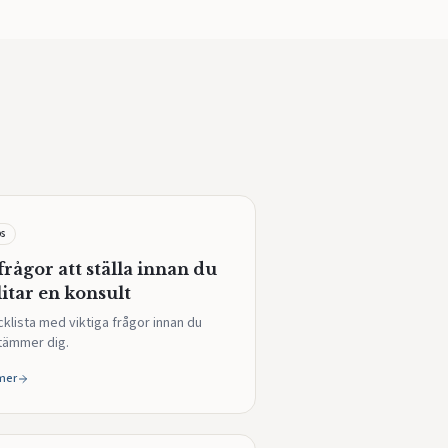
ps
frågor att ställa innan du
litar en konsult
klista med viktiga frågor innan du
tämmer dig.
mer