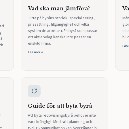
Vad ska man jämföra?
Va
Titta på byråns storlek, specialisering,
Mån
prissättning, tillgänglighet och vilka
glö
med
system de arbetar i. En byrå som passar
elle
g
ett aktiebolag kanske inte passar en
bli 
tt
enskild firma.
ch
Läs
Läs mer
Guide för att byta byrå
m
Att byta redovisningsbyrå behöver inte
r
vara krångligt. Med rätt planering och
om
tydlig kommunikation kan övergången bli