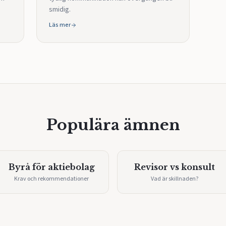
smidig.
Läs mer
Populära ämnen
Byrå för aktiebolag
Revisor vs konsult
Krav och rekommendationer
Vad är skillnaden?