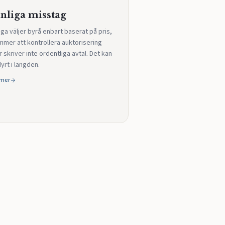
nliga misstag
ga väljer byrå enbart baserat på pris,
mmer att kontrollera auktorisering
r skriver inte ordentliga avtal. Det kan
dyrt i längden.
 mer