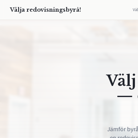
Välja redovisningsbyrå!
Vä
Välj
— 
Jämför byråe