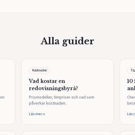
Alla guider
Kostnader
Ti
Vad kostar en
10 
redovisningsbyrå?
an
som
Prismodeller, timpriser och vad som
Chec
påverkar kostnaden.
bes
Läs mer
Läs 