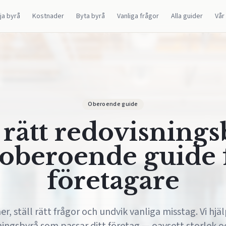
lja byrå
Kostnader
Byta byrå
Vanliga frågor
Alla guider
Vår
Oberoende guide
 rätt redovisning
oberoende guide 
företagare
r, ställ rätt frågor och undvik vanliga misstag. Vi hjäl